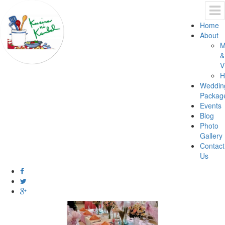
Home
About
M
&
V
H
Weddin
Packag
Events
Blog
Photo
Gallery
Contact
Us